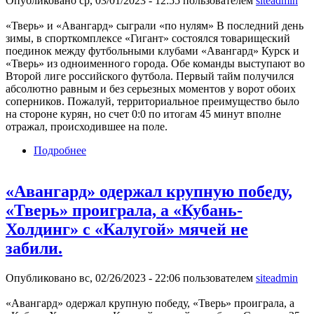
Опубликовано ср, 03/01/2023 - 12:55 пользователем
siteadmin
«Тверь» и «Авангард» сыграли «по нулям» В последний день
зимы, в спорткомплексе «Гигант» состоялся товарищеский
поединок между футбольными клубами «Авангард» Курск и
«Тверь» из одноименного города. Обе команды выступают во
Второй лиге российского футбола. Первый тайм получился
абсолютно равным и без серьезных моментов у ворот обоих
соперников. Пожалуй, территориальное преимущество было
на стороне курян, но счет 0:0 по итогам 45 минут вполне
отражал, происходившее на поле.
Подробнее
о «Тверь» и «Авангард» сыграли «по нулям»
«Авангард» одержал крупную победу,
«Тверь» проиграла, а «Кубань-
Холдинг» с «Калугой» мячей не
забили.
Опубликовано вс, 02/26/2023 - 22:06 пользователем
siteadmin
«Авангард» одержал крупную победу, «Тверь» проиграла, а