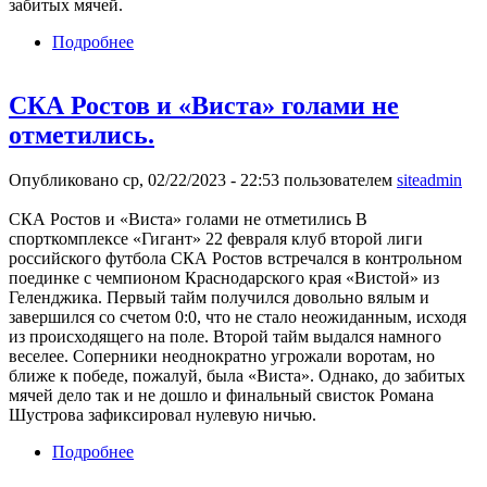
забитых мячей.
Подробнее
о «Химик» и «Кубань-Холдинг» выдали
голевую феерию.
СКА Ростов и «Виста» голами не
отметились.
Опубликовано ср, 02/22/2023 - 22:53 пользователем
siteadmin
СКА Ростов и «Виста» голами не отметились В
спорткомплексе «Гигант» 22 февраля клуб второй лиги
российского футбола СКА Ростов встречался в контрольном
поединке с чемпионом Краснодарского края «Вистой» из
Геленджика. Первый тайм получился довольно вялым и
завершился со счетом 0:0, что не стало неожиданным, исходя
из происходящего на поле. Второй тайм выдался намного
веселее. Соперники неоднократно угрожали воротам, но
ближе к победе, пожалуй, была «Виста». Однако, до забитых
мячей дело так и не дошло и финальный свисток Романа
Шустрова зафиксировал нулевую ничью.
Подробнее
о СКА Ростов и «Виста» голами не
отметились.