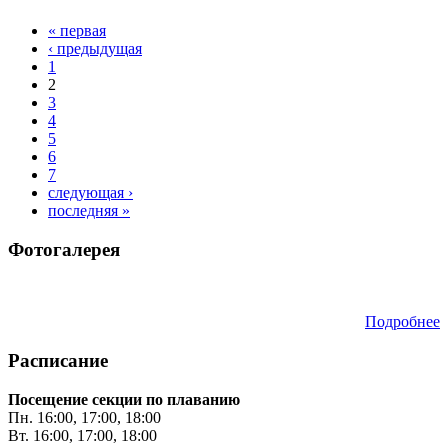
« первая
Страницы
‹ предыдущая
1
2
3
4
5
6
7
следующая ›
последняя »
Фотогалерея
Подробнее
Расписание
Посещение секции по плаванию
Пн. 16:00, 17:00, 18:00
Вт. 16:00, 17:00, 18:00