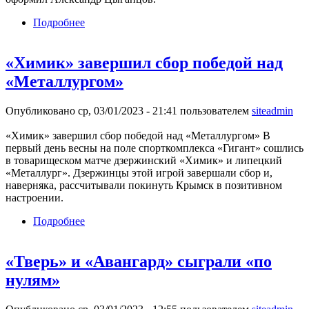
Подробнее
о «Зенит-Ижевск» добился уверенной победы
над «Металлургом»
«Химик» завершил сбор победой над
«Металлургом»
Опубликовано ср, 03/01/2023 - 21:41 пользователем
siteadmin
«Химик» завершил сбор победой над «Металлургом» В
первый день весны на поле спорткомплекса «Гигант» сошлись
в товарищеском матче дзержинский «Химик» и липецкий
«Металлург». Дзержинцы этой игрой завершали сбор и,
наверняка, рассчитывали покинуть Крымск в позитивном
настроении.
Подробнее
о «Химик» завершил сбор победой над
«Металлургом»
«Тверь» и «Авангард» сыграли «по
нулям»