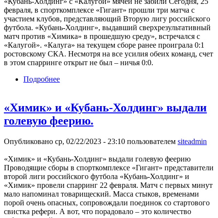
«Кубань-Холдинг» с «Калугой» мячей не забили Сегодня, 25
февраля, в спорткомплексе «Гигант» прошли три матча с
участием клубов, представляющий Вторую лигу российского
футбола. «Кубань-Холдинг», выдавший сверхрезультативный
матч против «Химика» в прошедшую среду», встречался с
«Калугой». «Калуга» на текущем сборе ранее проиграла 0:1
ростовскому СКА. Несмотря на все усилия обеих команд, счет
в этом спарринге открыт не был – ничья 0:0.
Подробнее
о «Авангард» одержал крупную победу,
«Тверь» проиграла, а «Кубань-Холдинг» с
«Калугой» мячей не забили.
«Химик» и «Кубань-Холдинг» выдали
голевую феерию.
Опубликовано ср, 02/22/2023 - 23:10 пользователем
siteadmin
«Химик» и «Кубань-Холдинг» выдали голевую феерию
Проводящие сборы в спорткомплексе «Гигант» представители
второй лиги российского футбола «Кубань-Холдинг» и
«Химик» провели спарринг 22 февраля. Матч с первых минут
мало напоминал товарищеский. Масса стыков, временами
порой очень опасных, сопровождали поединок со стартового
свистка рефери. А вот, что порадовало – это количество