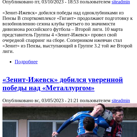
Опубликовано пт, 03/10/2023 - 18:53 пользователем
siteadmin
«Зенит-Ижевск» добился победы над одноклубниками из
Пензы В спорткомплексе «Гигант» продолжают подготовку к
возобновлению сезона клубы третьего по значимости
дивизиона российского футбола – Второй лиги. 10 марта
представитель Группы 4 «Зенит-Ижевск» провел свой
очередной спарринг на сборе. Соперником ижевчан стал
«Зенит» из Пензы, выступающий в Группе 3.2 той же Второй
лиги.
Подробнее
о «Зенит-Ижевск» добился победы над
одноклубниками из Пензы
«Зенит-Ижевск» добился уверенной
победы над «Металлургом»
Опубликовано вс, 03/05/2023 - 21:21 пользователем
siteadmin