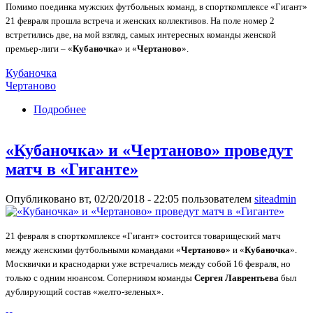
Помимо поединка мужских футбольных команд, в спорткомплексе «Гигант»
21 февраля прошла встреча и женских коллективов. На поле номер 2
встретились две, на мой взгляд, самых интересных команды женской
премьер-лиги – «
Кубаночка
» и «
Чертаново
».
Кубаночка
Чертаново
Подробнее
о «Кубаночка» обыграла «Чертаново»
«Кубаночка» и «Чертаново» проведут
матч в «Гиганте»
Опубликовано вт, 02/20/2018 - 22:05 пользователем
siteadmin
21 февраля в спорткомплексе «Гигант» состоится товарищеский матч
между женскими футбольными командами «
Чертаново
» и «
Кубаночка
».
Москвички и краснодарки уже встречались между собой 16 февраля, но
только с одним нюансом. Соперником команды
Сергея Лаврентьева
был
дублирующий состав «желто-зеленых».