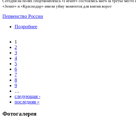
Сегодня на полях спорткомплекса «Гигант» состоялись матч за третье место
«Зенит» и «Краснодар» имели уйму моментов для взятия ворот
Первенство России
Подробнее
о СШОР «Зенит» выиграл Первенство России
1
Страницы
2
3
4
5
6
7
8
9
…
следующая ›
последняя »
Фотогалерея