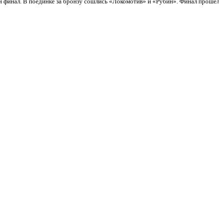
 и финал. В поединке за бронзу сошлись «Локомотив» и «Рубин».
Финал прошел 