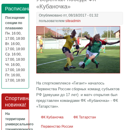
«Кубаночка»
Расписание
Опубликовано пт, 08/18/2017 - 01:32
Посещение
пользователем
siteadmin
секции по
плаванию
Пн. 16:00,
17:00, 18:00
Вт. 16:00,
17:00, 18:00
Ср. 16:00,
17:00, 18:00
Чт. 16:00,
17:00, 18:00
Пт. 16:00,
17:00, 18:00
На спорткомплексе «Гигант» началось
Первенства России сборных команд субъектов
РФ (девушки до 17 лет) и матч открытия был
Спортивная
представлен командами ФК «Кубаночка» - ФК
новинка!
«Татарстан».
На
ФК Кубаночка
ФК Татарстан
территории
универсального
Первенство России
тренировочного