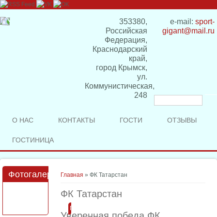
353380,
e-mail:
sport-
Российская
gigant@mail.ru
Федерация,
Краснодарский
край,
город Крымск,
ул.
Коммунистическая,
248
Форма
поиска
О НАС
КОНТАКТЫ
ГОСТИ
ОТЗЫВЫ
ГОСТИНИЦА
Фотогалерея
Вы здесь
Главная
» ФК Татарстан
ФК Татарстан
Подробнее
Уверенная победа ФК