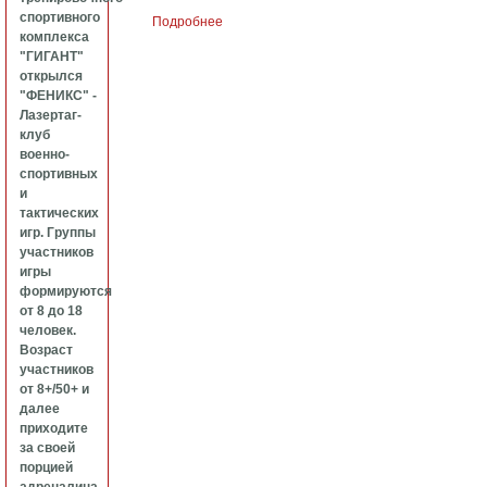
спортивного
Подробнее
о Уверенная победа ФК «Кубаночка»
комплекса
"ГИГАНТ"
открылся
"ФЕНИКС" -
Лазертаг-
клуб
военно-
спортивных
и
тактических
игр. Группы
участников
игры
формируются
от 8 до 18
человек.
Возраст
участников
от 8+/50+ и
далее
приходите
за своей
порцией