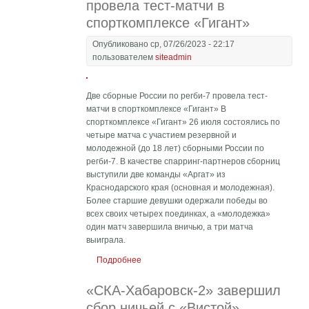
провела тест-матчи в
спорткомплексе «Гигант»
Опубликовано ср, 07/26/2023 - 22:17
пользователем
siteadmin
Две сборные России по регби-7 провела тест-
матчи в спорткомплексе «Гигант» В
спорткомплексе «Гигант» 26 июля состоялись по
четыре матча с участием резервной и
молодежной (до 18 лет) сборными России по
регби-7. В качестве спарринг-партнеров сборниц
выступили две команды «Аргат» из
Краснодарского края (основная и молодежная).
Более старшие девушки одержали победы во
всех своих четырех поединках, а «молодежка»
один матч завершила вничью, а три матча
выиграла.
Подробнее
о Две сборные России по регби-7 провела
тест-матчи в спорткомплексе «Гигант»
«СКА-Хабаровск-2» завершил
сбор ничьей с «Вистой»