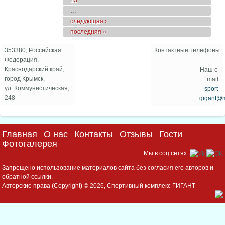
13
…
следующая ›
последняя »
353380, Российская
Контактные телефоны
Федерация,
Краснодарский край,
Наш e-
город Крымск,
mail:
ул. Коммунистическая,
sport-
248
gigant@m
Главная
О нас
Контакты
Отзывы
Гости
Фотогалерея
Мы в соц.сетях:
Запрещено использование материалов сайта без согласия его авторов и
обратной ссылки.
Авторские права (Copyright) © 2026, Спортивный комплекс ГИГАНТ