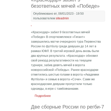
безответных мячей «Победе»
Опубликовано вт, 08/01/2023 - 19:50
пользователем
siteadmin
«Краснодар» забил 9 безответных мячей
«Победе» В спорткомплексе «Гигант»
завершились матчи очередного тура Первенства
России по футболу среди девушек до 14 лет в
рамках ЮФЛ. В третий игровой день вновь были
два крупных результата. «Краснодар» обновил
свой рекорд результативности на текущем
турнире, забив девять мячей в ворота
новороссийской «Победы». Ранее краснодарки
отметились шестью голами в ворота «Академии
Футбола» и семью в ворота «Сочи». Сами же
краснодарские девушки пропустили только
однажды, в игре с тамбовчанками.
Подробнее
о «Краснодар» забил 9 безответных
мячей «Победе»
Две сборные России по регби-7