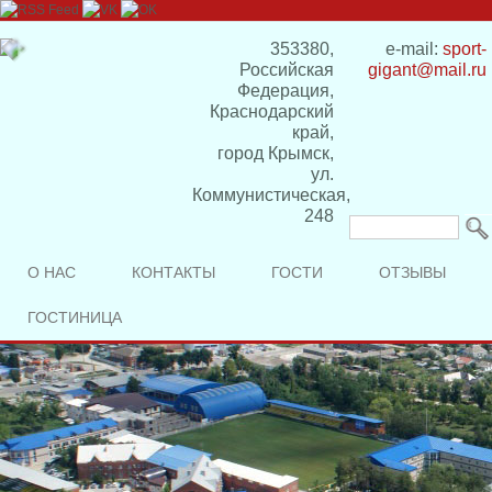
353380,
e-mail:
sport-
Российская
gigant@mail.ru
Федерация,
Краснодарский
край,
город Крымск,
ул.
Коммунистическая,
248
Форма
поиска
О НАС
КОНТАКТЫ
ГОСТИ
ОТЗЫВЫ
ГОСТИНИЦА