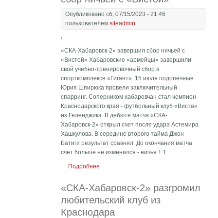
Опубликовано сб, 07/15/2023 - 21:46
пользователем
siteadmin
«СКА-Хабаровск-2» завершил сбор ничьей с
«Вистой» Хабаровские «армейцы» завершили
свой учебно-тренировочный сбор в
спорткомплексе «Гигант». 15 июля подопечные
Юрия Шпирюка провели заключительный
спарринг. Соперником хабаровчан стал чемпион
Краснодарского края - футбольный клуб «Виста»
из Геленджика. В дебюте матча «СКА-
Хабаровск-2» открыл счет после удара Астемира
Хашкулова. В середине второго тайма Джон
Батиги результат сравнял. До окончания матча
счет больше не изменился - ничья 1:1.
Подробнее
о «СКА-Хабаровск-2» завершил сбор
ничьей с «Вистой»
«СКА-Хабаровск-2» разгромил
любительский клуб из
Краснодара