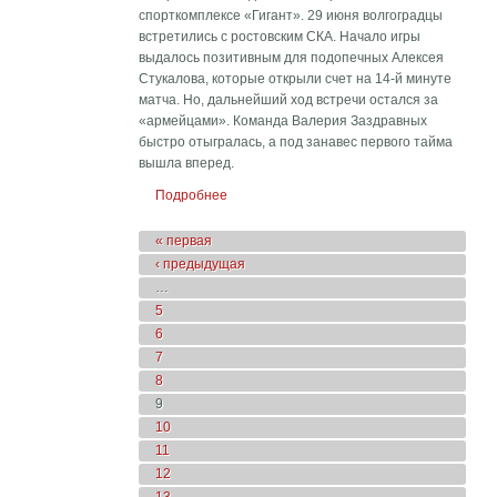
спорткомплексе «Гигант». 29 июня волгоградцы
встретились с ростовским СКА. Начало игры
выдалось позитивным для подопечных Алексея
Стукалова, которые открыли счет на 14-й минуте
матча. Но, дальнейший ход встречи остался за
«армейцами». Команда Валерия Заздравных
быстро отыгралась, а под занавес первого тайма
вышла вперед.
Подробнее
о «Ротор» крупно проиграл ростовскому
СКА
Страницы
« первая
‹ предыдущая
…
5
6
7
8
9
10
11
12