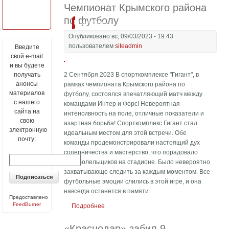
футболу 2023 года
Чемпионат Крымского района
по футболу
Подробнее
Опубликовано вс, 09/03/2023 - 19:43
пользователем
siteadmin
Введите
свой e-mail
и вы будете
получать
2 Cентября 2023 В спорткомплексе "Гигант", в
анонсы
рамках чемпионата Крымского района по
материалов
футболу, состоялся впечатляющий матч между
с нашего
командами Интер и Форс! Невероятная
сайта на
интенсивность на поле, отличные показатели и
свою
азартная борьба! Спорткомплекс Гигант стал
электронную
идеальным местом для этой встречи. Обе
почту:
команды продемонстрировали настоящий дух
соперничества и мастерство, что порадовало
всех болельщиков на стадионе. Было невероятно
захватывающе следить за каждым моментом. Все
футбольные эмоции слились в этой игре, и она
навсегда останется в памяти.
Предоставлено
FeedBurner
Подробнее
о Чемпионат Крымского района по
футболу
«Краснодар» забил 9