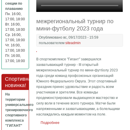
секции по
плаванию
Пн. 16:00,
17:00, 18:00
межрегиональный турнир по
Вт. 16:00,
мини-футболу 2023 года
17:00, 18:00
Ср. 16:00,
Опубликовано вс, 09/17/2023 - 15:59
17:00, 18:00
пользователем
siteadmin
Чт. 16:00,
17:00, 18:00
Пт. 16:00,
В спорткомплексе "Гигант" завершился
17:00, 18:00
захватывающий турнир - III открытый
межрегиональный турнир по мини-футболу 2023
года среди команд профсоюзных организаций
Спортивная
Южного Федерального Округа. Этот спортивный
новинка!
праздник принес удовольствие и радость всем
участникам и зрителям. Все команды
На
продемонстрировали выдающееся мастерство и
территории
силу воли в течение всего турнира. Матчи были
универсального
напряженными и захватывающими, а болельщики
тренировочного
наслаждались каждым моментом на поле.
спортивного
комплекса
Подробнее
о межрегиональный турнир по мини-
"ГИГАНТ"
футболу 2023 года