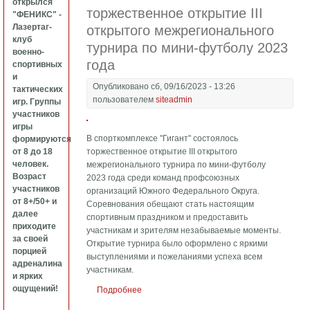
открылся
торжественное открытие III
"ФЕНИКС" -
Лазертаг-
открытого межрегионального
клуб
турнира по мини-футболу 2023
военно-
года
спортивных
и
Опубликовано сб, 09/16/2023 - 13:26
тактических
пользователем
siteadmin
игр. Группы
участников
игры
В спорткомплексе "Гигант" состоялось
формируются
от 8 до 18
торжественное открытие III открытого
человек.
межрегионального турнира по мини-футболу
Возраст
2023 года среди команд профсоюзных
участников
организаций Южного Федерального Округа.
от 8+/50+ и
Соревнования обещают стать настоящим
далее
спортивным праздником и предоставить
приходите
участникам и зрителям незабываемые моменты.
за своей
Открытие турнира было оформлено с яркими
порцией
выступлениями и пожеланиями успеха всем
адреналина
участникам.
и ярких
ощущений!
Подробнее
о торжественное открытие III открытого
межрегионального турнира по мини-