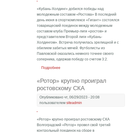
«Кубань-Холдинг» добился победы над
молодежным составом «Ростова» В последний
день июня в спорткомплексе «Гигант» состоялся
товарищеский поединок между молодежным
составом клуба Премьер-лиги «ростов» и
представителем Второй лиги «Кубань-
Холдингом». Встреча получилась зрелищной и с
обилием забитых мячей. Футболисты из
Павловской оказались немного точнее своего
соперника, одержав победу со счетом 3:2.
Подробнее
о «Кубань-Холдинг» добился победы над
молодежным составом «Ростова»
«Ротор» крупно проиграл
ростовскому СКА
Опубликовано чт, 06/29/2023 - 20:08
пользователем
siteadmin
«Ротор» крупно проиграл ростовскому СКА
Волгоградский «Ротор» провел свой третий
контрольный поединок на сборе в