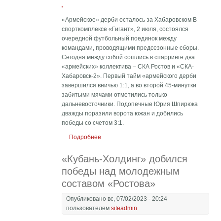
«Армейское» дерби осталось за Хабаровском В
спорткомплексе «Гигант», 2 июля, состоялся
очередной футбольный поединок между
командами, проводящими предсезонные сборы.
Сегодня между собой сошлись в спарринге два
«армейских» коллектива – СКА Ростов и «СКА-
Хабаровск-2». Первый тайм «армейского дерби
завершился вничью 1:1, а во второй 45-минутки
забитыми мячами отметились только
дальневосточники. Подопечные Юрия Шпирюка
дважды поразили ворота южан и добились
победы со счетом 3:1.
Подробнее
о «Армейское» дерби осталось за
Хабаровском
«Кубань-Холдинг» добился
победы над молодежным
составом «Ростова»
Опубликовано вс, 07/02/2023 - 20:24
пользователем
siteadmin