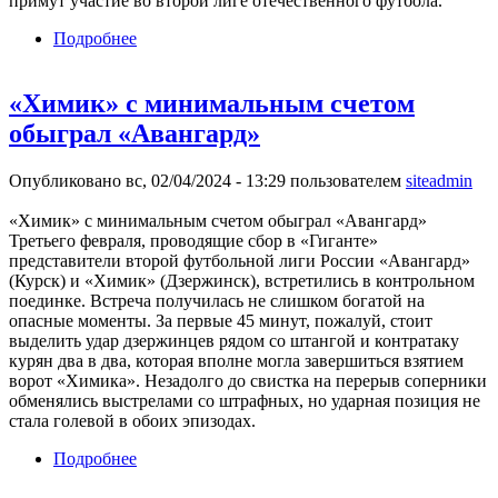
примут участие во второй лиге отечественного футбола.
Подробнее
о Молодежный состав «Ростова» добился
победы над «Пари НН-2»
«Химик» с минимальным счетом
обыграл «Авангард»
Опубликовано вс, 02/04/2024 - 13:29 пользователем
siteadmin
«Химик» с минимальным счетом обыграл «Авангард»
Третьего февраля, проводящие сбор в «Гиганте»
представители второй футбольной лиги России «Авангард»
(Курск) и «Химик» (Дзержинск), встретились в контрольном
поединке. Встреча получилась не слишком богатой на
опасные моменты. За первые 45 минут, пожалуй, стоит
выделить удар дзержинцев рядом со штангой и контратаку
курян два в два, которая вполне могла завершиться взятием
ворот «Химика». Незадолго до свистка на перерыв соперники
обменялись выстрелами со штрафных, но ударная позиция не
стала голевой в обоих эпизодах.
Подробнее
о «Химик» с минимальным счетом обыграл
«Авангард»