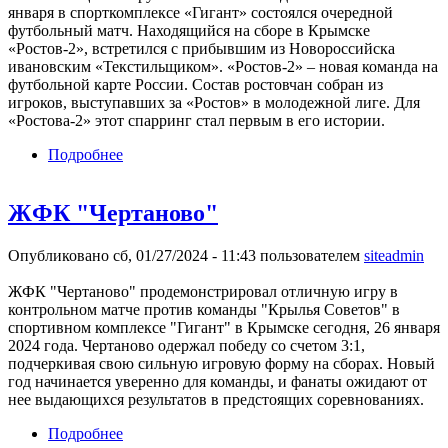
января в спорткомплексе «Гигант» состоялся очередной
футбольный матч. Находящийся на сборе в Крымске
«Ростов-2», встретился с прибывшим из Новороссийска
ивановским «Текстильщиком». «Ростов-2» – новая команда на
футбольной карте России. Состав ростовчан собран из
игроков, выступавших за «Ростов» в молодежной лиге. Для
«Ростова-2» этот спарринг стал первым в его истории.
Подробнее
о «Текстильщик» с крупным счетом победил
«Ростов-2»
ЖФК "Чертаново"
Опубликовано сб, 01/27/2024 - 11:43 пользователем
siteadmin
ЖФК "Чертаново" продемонстрировал отличную игру в
контрольном матче против команды "Крылья Советов" в
спортивном комплексе "Гигант" в Крымске сегодня, 26 января
2024 года. Чертаново одержал победу со счетом 3:1,
подчеркивая свою сильную игровую форму на сборах. Новый
год начинается уверенно для команды, и фанаты ожидают от
нее выдающихся результатов в предстоящих соревнованиях.
Подробнее
о ЖФК "Чертаново"