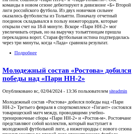
команды в новом сезоне дебютируют в дивизионе «Б» Второй
лиги российского футбола. Из двух новичков сильнее
оказались футболисты из Тольятти. Поначалу отчетный
поединок складывался в пользу нижегородцев, которые
открыли счет на 18-й минуте. Вскоре «Пари НН-2» мог
увеличивать отрыв, но на выручку тольяттинцам пришла
перекладина ворот. Старая футбольная истина подтвердилась
через три минуты, когда «Лада» сравняла результат.
Подробнее
о «Пари НН-2» проиграл «Ладе-Тольятти»
Молодежный состав «Ростова» добился
победы над «Пари НН-2»
Опубликовано вс, 02/04/2024 - 13:36 пользователем
siteadmin
Молодежный состав «Ростова» добился победы над «Пари
НН-2» Третьего февраля в спорткомплексе «Гигант» состоялся
товарищеский матч между, проводящими учебно-
тренировочные сборы «Пари НН-2» и «Ростов-м». Ростовчане
представляют собой коллектив, который выступает в
молодежной футбольной лиге, а нижегородцы с нового сезона