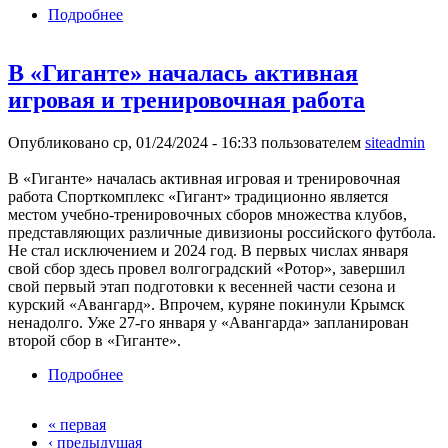
Подробнее
о «Химик» проиграл «Висте» Дзержинский
«Химик», проводящий свой учебно-
тренировочный сбор в спорткомплексе
В «Гиганте» началась активная
«Гигант», провел 25 января первый
товарищеский поединок. Соперником
игровая и тренировочная работа
подопечных Сергея Передни стал чемпион
Краснодарского края 2022 года «Виста» из Ге
Опубликовано ср, 01/24/2024 - 16:33 пользователем
siteadmin
В «Гиганте» началась активная игровая и тренировочная
работа Спорткомплекс «Гигант» традиционно является
местом учебно-тренировочных сборов множества клубов,
представляющих различные дивизионы российского футбола.
Не стал исключением и 2024 год. В первых числах января
свой сбор здесь провел волгоградский «Ротор», завершил
свой первый этап подготовки к весенней части сезона и
курский «Авангард». Впрочем, куряне покинули Крымск
ненадолго. Уже 27-го января у «Авангарда» запланирован
второй сбор в «Гиганте».
Подробнее
о В «Гиганте» началась активная игровая и
тренировочная работа
« первая
Страницы
‹ предыдущая