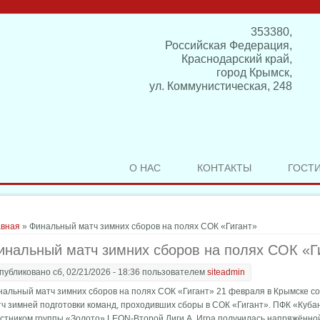
353380,
Российская Федерация,
Краснодарский край,
город Крымск,
ул. Коммунистическая, 248
О НАС
КОНТАКТЫ
ГОСТ
здесь
авная
» Финальный матч зимних сборов на полях СОК «Гигант»
инальный матч зимних сборов на полях СОК «Г
публиковано сб, 02/21/2026 - 18:36 пользователем
siteadmin
нальный матч зимних сборов на полях СОК «Гигант» 21 февраля в Крымске с
ч зимней подготовки команд, проходивших сборы в СОК «Гигант». ПФК «Куба
астником группы «Золото» LEON-Второй Лиги А. Игра получилась напряжённо