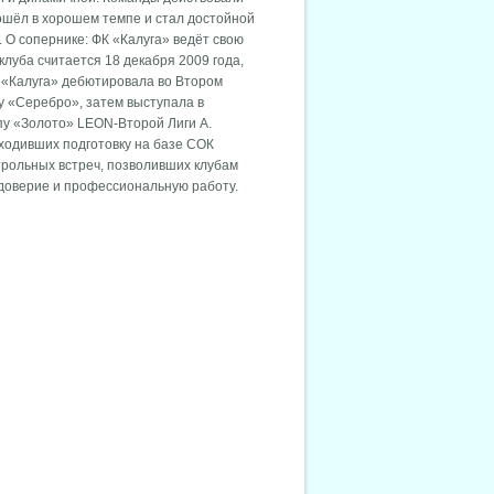
рошёл в хорошем темпе и стал достойной
. О сопернике: ФК «Калуга» ведёт свою
луба считается 18 декабря 2009 года,
у «Калуга» дебютировала во Втором
пу «Серебро», затем выступала в
ппу «Золото» LEON-Второй Лиги А.
ходивших подготовку на базе СОК
трольных встреч, позволивших клубам
доверие и профессиональную работу.