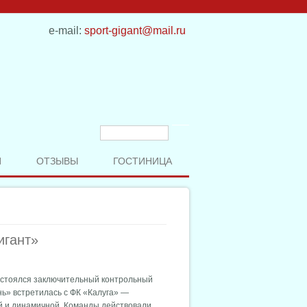
e-mail:
sport-gigant@mail.ru
Форма поиска
Поиск
И
ОТЗЫВЫ
ГОСТИНИЦА
игант»
остоялся заключительный контрольный
нь» встретилась с ФК «Калуга» —
й и динамичной. Команды действовали