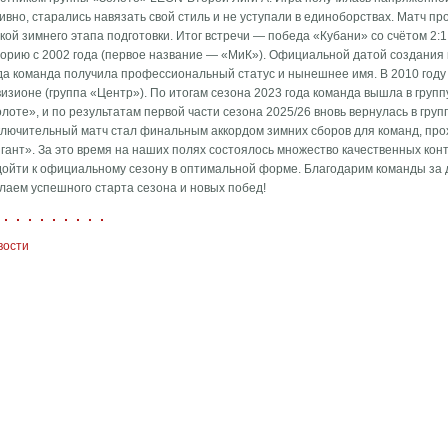
ивно, старались навязать свой стиль и не уступали в единоборствах. Матч п
кой зимнего этапа подготовки. Итог встречи — победа «Кубани» со счётом 2:1
орию с 2002 года (первое название — «МиК»). Официальной датой создания к
гда команда получила профессиональный статус и нынешнее имя. В 2010 год
изионе (группа «Центр»). По итогам сезона 2023 года команда вышла в груп
лоте», и по результатам первой части сезона 2025/26 вновь вернулась в гру
ключительный матч стал финальным аккордом зимних сборов для команд, про
гант». За это время на наших полях состоялось множество качественных кон
дойти к официальному сезону в оптимальной форме. Благодарим команды за 
лаем успешного старта сезона и новых побед!
вости