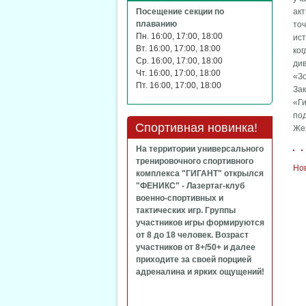
Посещение секции по
акт
плаванию
точ
Пн. 16:00, 17:00, 18:00
ист
Вт. 16:00, 17:00, 18:00
ко
Ср. 16:00, 17:00, 18:00
див
Чт. 16:00, 17:00, 18:00
«Зо
Пт. 16:00, 17:00, 18:00
За
«Ги
по
Спортивная новинка!
Же
На территории универсального
тренировочного спортивного
Но
комплекса "ГИГАНТ" открылся
"ФЕНИКС" - Лазертаг-клуб
военно-спортивных и
тактических игр. Группы
участников игры формируются
от 8 до 18 человек. Возраст
участников от 8+/50+ и далее
приходите за своей порцией
адреналина и ярких ощущений!