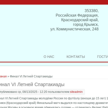
353380,
Российская Федерация,
Краснодарский край,
город Крымск,
ул. Коммунистическая, 248
О НАС
КОНТАКТЫ
ГОСТ
здесь
авная
» Финал VI Летней Спартакиады
инал VI Летней Спартакиады
публиковано ср, 08/13/2025 - 12:20 пользователем
siteadmin
ал VI Летней Спартакиады молодёжи России по футболу (юноши до 15 лет) 12
ымск (Краснодарский край) Финальный матч выдался по-настоящему драматич
орная Москвы в основное время обменялись голами — отличились Феликс Ряб