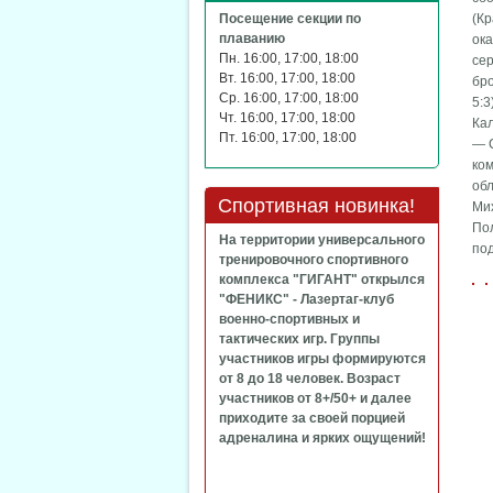
Посещение секции по
(Кр
плаванию
ок
Пн. 16:00, 17:00, 18:00
се
Вт. 16:00, 17:00, 18:00
бро
Ср. 16:00, 17:00, 18:00
5:3
Чт. 16:00, 17:00, 18:00
Ка
Пт. 16:00, 17:00, 18:00
— 
ком
обл
Спортивная новинка!
Ми
По
На территории универсального
по
тренировочного спортивного
комплекса "ГИГАНТ" открылся
"ФЕНИКС" - Лазертаг-клуб
военно-спортивных и
тактических игр. Группы
участников игры формируются
от 8 до 18 человек. Возраст
участников от 8+/50+ и далее
приходите за своей порцией
адреналина и ярких ощущений!