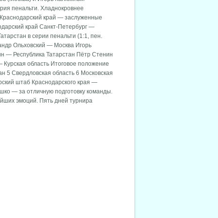
серия пенальти. Хладнокровнее
. Краснодарский край — заслуженные
одарский край Санкт-Петербург —
тарстан в серии пенальти (1:1, пен.
сандр Ольховский — Москва Игорь
н — Республика Татарстан Пётр Стенин
— Курская область Итоговое положение
ан 5 Свердловская область 6 Московская
ерский штаб Краснодарского края —
шко — за отличную подготовку команды.
ейших эмоций. Пять дней турнира