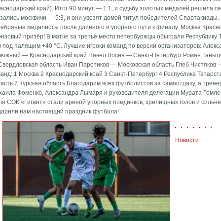
аснодарский край). Итог 90 минут — 1:1, и судьбу золотых медалей решила 
азались москвичи — 5:3, и они увозят домой титул победителей Спартакиады
ребряные медалисты после длинного и упорного пути к финалу. Москва Красн
нзовый призёр! В матче за третье место петербуржцы обыграли Республику Та
) под палящим +40 °C. Лучшие игроки команд по версии организаторов: Алек
люжный — Краснодарский край Павел Лосев — Санкт-Петербург Роман Таныги
Свердловская область Иван Паротиков — Московская область Глеб Чистяков 
анд: 1 Москва 2 Краснодарский край 3 Санкт-Петербург 4 Республика Татарст
асть 7 Курская область Благодарим всех футболистов за самоотдачу, а трен
хаила Фоменко, Александра Лымаря и руководителя делегации Мурата Гомле
ля СОК «Гигант» стали ареной упорных поединков, зрелищных голов и сильн
дарили нам настоящий праздник футбола!
Новости